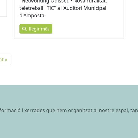
"Networking Odisseu · Nova ruralitat,
teletreball i TiC" a l'Auditori Municipal
d'Amposta.
llegir més
t »
 formació i xerrades que hem organitzat al nostre espai, ta