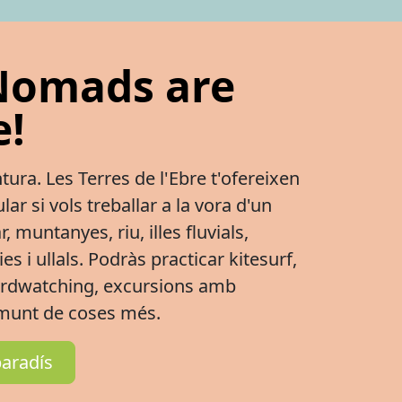
 Nomads are
!
tura. Les Terres de l'Ebre t'ofereixen
ar si vols treballar a la vora d'un
 muntanyes, riu, illes fluvials,
es i ullals. Podràs practicar kitesurf,
irdwatching, excursions amb
n munt de coses més.
paradís