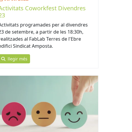
Activitats Coworkfest Divendres
23
Activitats programades per al divendres
23 de setembre, a partir de les 18:30h,
realitzades al FabLab Terres de l'Ebre
edifici Sindicat Amposta.
llegir més