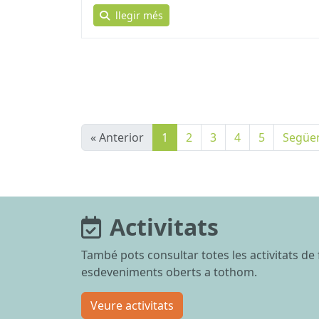
llegir més
« Anterior
1
2
3
4
5
Següen
Activitats
També pots consultar totes les activitats de
esdeveniments oberts a tothom.
Veure activitats