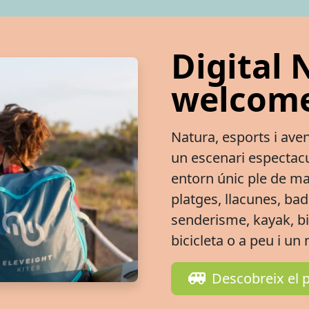
Digital
welcome
Natura, esports i aven
un escenari espectacul
entorn únic ple de mar,
platges, llacunes, badi
senderisme, kayak, b
bicicleta o a peu i u
Descobreix el 