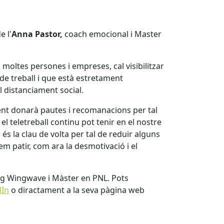
e l'
Anna Pastor,
coach emocional i Master
a moltes persones i empreses, cal visibilitzar
de treball i que està estretament
l distanciament social.
nent donarà pautes i recomanacions per tal
l teletreball continu pot tenir en el nostre
és la clau de volta per tal de reduir alguns
 patir, com ara la desmotivació i el
ng Wingwave i Màster en PNL. Pots
dIn
o diractament a la seva pàgina web