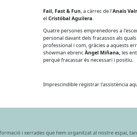
Fail, Fast & Fun
, a càrrec de l'
Anaïs Va
el
Cristóbal Aguilera
.
Quatre persones emprenedores a l'escena
personal davant dels fracassos als quals 
professional i com, gràcies a aquests err
showman ebrenc
Àngel Miñana,
les en
perquè fracassar és necessari i positiu.
Imprescindible registrar l'assistència aq
 formació i xerrades que hem organitzat al nostre espai, ta