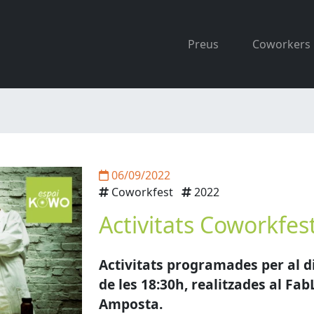
Preus
Coworkers
06/09/2022
Coworkfest
2022
Activitats Coworkfes
Activitats programades per al d
de les 18:30h, realitzades al Fab
Amposta.