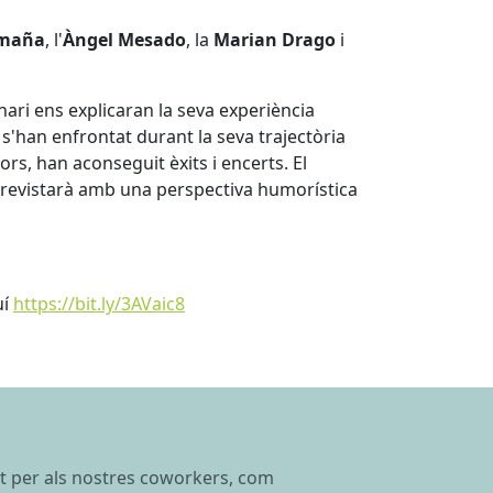
lmaña
, l'
Àngel Mesado
, la
Marian Drago
i
ri ens explicaran la seva experiència
s'han enfrontat durant la seva trajectòria
ors, han aconseguit èxits i encerts. El
trevistarà amb una perspectiva humorística
uí
https://bit.ly/3AVaic8
nt per als nostres coworkers, com