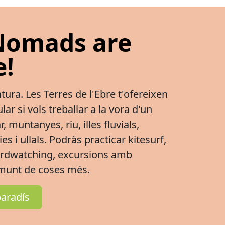
 Nomads are
!
tura. Les Terres de l'Ebre t'ofereixen
ar si vols treballar a la vora d'un
 muntanyes, riu, illes fluvials,
es i ullals. Podràs practicar kitesurf,
irdwatching, excursions amb
n munt de coses més.
paradís