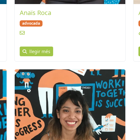
Anaïs Roca
advocada
llegir més