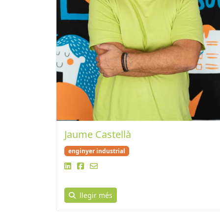
Jaume Castellà
enginyer industrial
llegir més