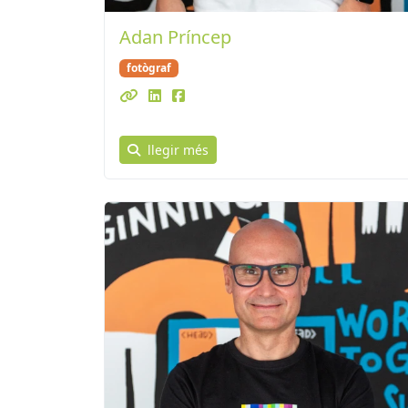
Adan Príncep
fotògraf
llegir més