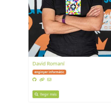
David Romaní
enginyer informàtic
llegir més