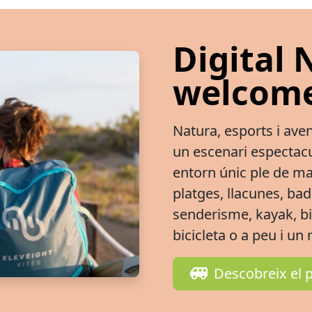
Digital
welcome
Natura, esports i aven
un escenari espectacul
entorn únic ple de mar,
platges, llacunes, badi
senderisme, kayak, b
bicicleta o a peu i u
Descobreix el 