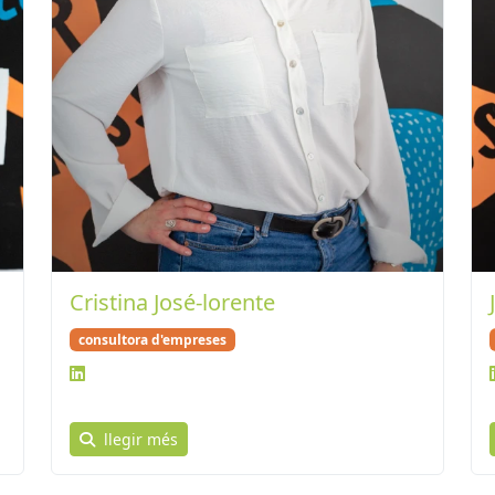
Cristina José-lorente
consultora d'empreses
llegir més