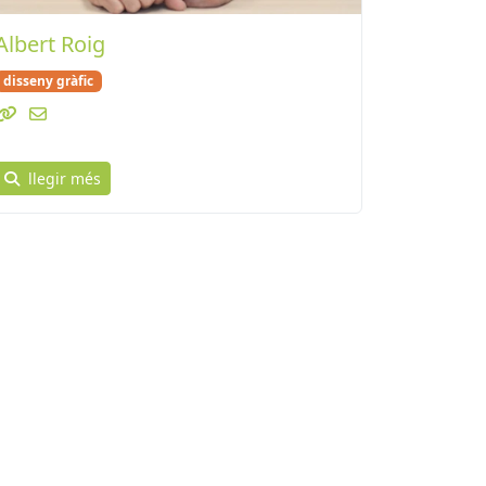
Albert Roig
disseny gràfic
llegir més