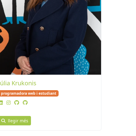
Júlia Krukonis
programadora web i estudiant
llegir més